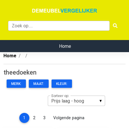
Home
Home
theedoeken
MERK:
MAAT:
KLEUR:
Sorteer op:
(current)
1
2
3
Volgende pagina