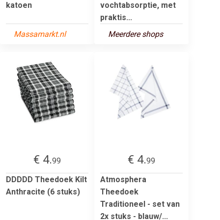
katoen
vochtabsorptie, met
praktis...
Massamarkt.nl
Meerdere shops
€ 4.
€ 4.
99
99
DDDDD Theedoek Kilt
Atmosphera
Anthracite (6 stuks)
Theedoek
Traditioneel - set van
2x stuks - blauw/...