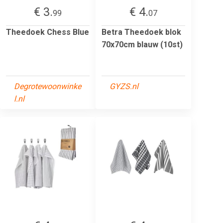
€ 3.
€ 4.
99
07
Theedoek Chess Blue
Betra Theedoek blok
70x70cm blauw (10st)
Degrotewoonwinke
GYZS.nl
l.nl