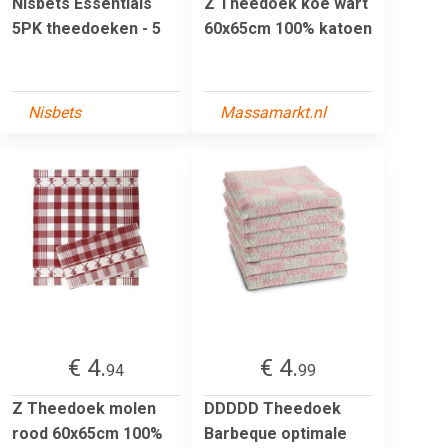
Nisbets Essentials
Z Theedoek koe wart
5PK theedoeken - 5
60x65cm 100% katoen
Nisbets
Massamarkt.nl
€ 4.
€ 4.
94
99
Z Theedoek molen
DDDDD Theedoek
rood 60x65cm 100%
Barbeque optimale