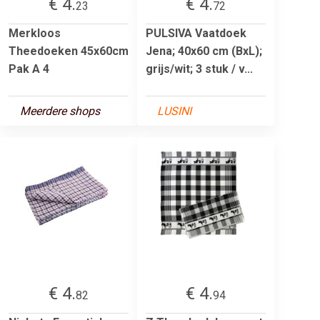
€ 4.
€ 4.
23
72
Merkloos
PULSIVA Vaatdoek
Theedoeken 45x60cm
Jena; 40x60 cm (BxL);
Pak A 4
grijs/wit; 3 stuk / v...
Meerdere shops
LUSINI
€ 4.
€ 4.
82
94