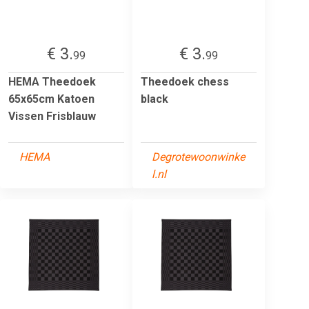
€ 3.
€ 3.
99
99
HEMA Theedoek
Theedoek chess
65x65cm Katoen
black
Vissen Frisblauw
HEMA
Degrotewoonwinke
l.nl