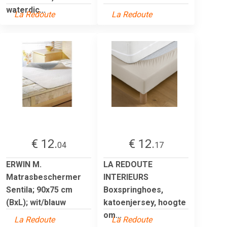
waterdic...
La Redoute
La Redoute
€ 12.
€ 12.
04
17
ERWIN M.
LA REDOUTE
Matrasbeschermer
INTERIEURS
Sentila; 90x75 cm
Boxspringhoes,
(BxL); wit/blauw
katoenjersey, hoogte
om...
La Redoute
La Redoute