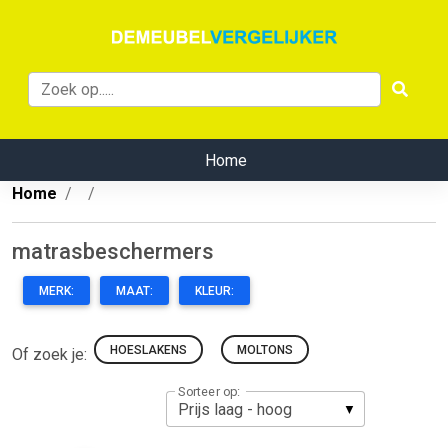
Home
Home
matrasbeschermers
MERK:
MAAT:
KLEUR:
HOESLAKENS
MOLTONS
Of zoek je:
Sorteer op: