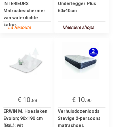
INTERIEURS
Onderlegger Plus
Matrasbeschermer
60x40cm
van waterdichte
katoe...
La Redoute
Meerdere shops
€ 10.
€ 10.
88
90
ERWIN M. Hoeslaken
Verhuisdozenloods
Evolon; 90x190 cm
Stevige 2-persoons
(BxL); wit
matrashoes