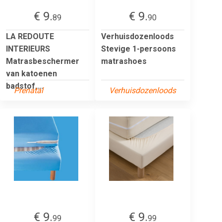
€ 9.
€ 9.
89
90
LA REDOUTE
Verhuisdozenloods
INTERIEURS
Stevige 1-persoons
Matrasbeschermer
matrashoes
van katoenen
badstof,...
Prenatal
Verhuisdozenloods
€ 9.
€ 9.
99
99