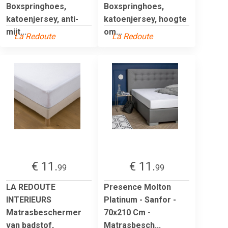
Boxspringhoes,
Boxspringhoes,
katoenjersey, anti-
katoenjersey, hoogte
mijt...
om...
La Redoute
La Redoute
€ 11.
€ 11.
99
99
LA REDOUTE
Presence Molton
INTERIEURS
Platinum - Sanfor -
Matrasbeschermer
70x210 Cm -
van badstof,
Matrasbesch...