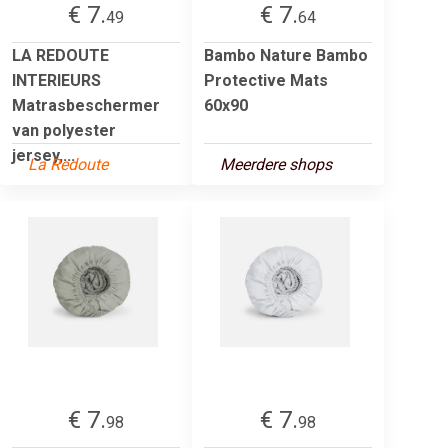
€ 7.
€ 7.
49
64
LA REDOUTE
Bambo Nature Bambo
INTERIEURS
Protective Mats
Matrasbeschermer
60x90
van polyester
jersey,...
La Redoute
Meerdere shops
€ 7.
€ 7.
98
98