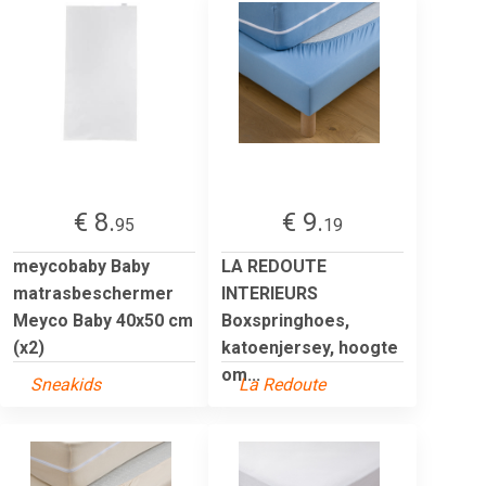
€ 8.
€ 9.
95
19
meycobaby Baby
LA REDOUTE
matrasbeschermer
INTERIEURS
Meyco Baby 40x50 cm
Boxspringhoes,
(x2)
katoenjersey, hoogte
om...
Sneakids
La Redoute