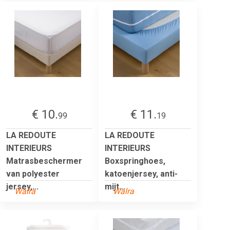
€ 10.
€ 11.
99
19
LA REDOUTE
LA REDOUTE
INTERIEURS
INTERIEURS
Matrasbeschermer
Boxspringhoes,
van polyester
katoenjersey, anti-
jersey,...
mijt...
Walra
Walra