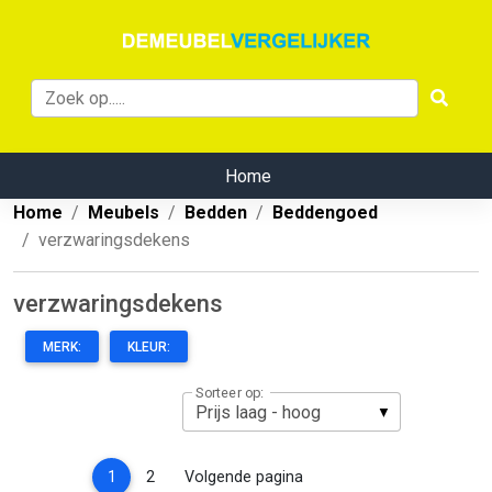
Home
Home
Meubels
Bedden
Beddengoed
verzwaringsdekens
verzwaringsdekens
MERK:
KLEUR:
Sorteer op:
(current)
1
2
Volgende pagina