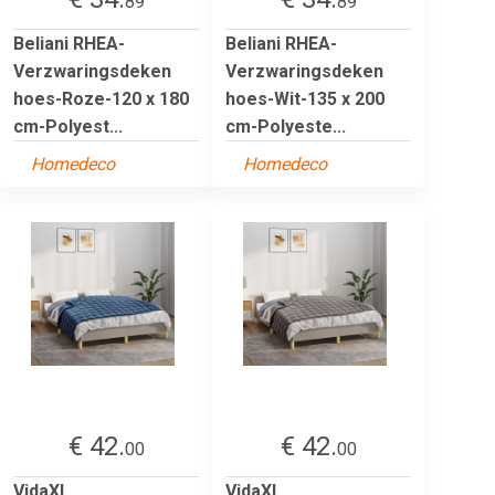
89
89
Beliani RHEA-
Beliani RHEA-
Verzwaringsdeken
Verzwaringsdeken
hoes-Roze-120 x 180
hoes-Wit-135 x 200
cm-Polyest...
cm-Polyeste...
Homedeco
Homedeco
€ 42.
€ 42.
00
00
VidaXL
VidaXL