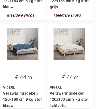
122x183 cm 5 kg stof
122x183 cm 5 kg stof
blauw
grijs
Meerdere shops
Meerdere shops
€ 44.
€ 44.
00
00
VidaXL
VidaXL
Verzwaringsdeken
Verzwaringsdeken
120x180 cm 9 kg stof
120x180 cm 9 kg stof
blauw
lichtcrè...