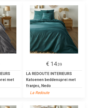
€ 14
9
.39
IEURS
LA REDOUTE INTERIEURS
rei met
Katoenen beddensprei met
franjes, Nedo
La Redoute