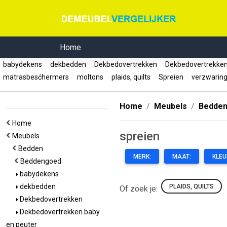
Home
babydekens
dekbedden
Dekbedovertrekken
Dekbedovertrekken
matrasbesćhermers
moltons
plaids, quilts
Spreien
verzwarin
Home
Meubels
Bedde
Home
spreien
Meubels
Bedden
MERK:
MAAT:
KLEU
Beddengoed
babydekens
dekbedden
PLAIDS, QUILTS
Of zoek je:
Dekbedovertrekken
Dekbedovertrekken baby
en peuter