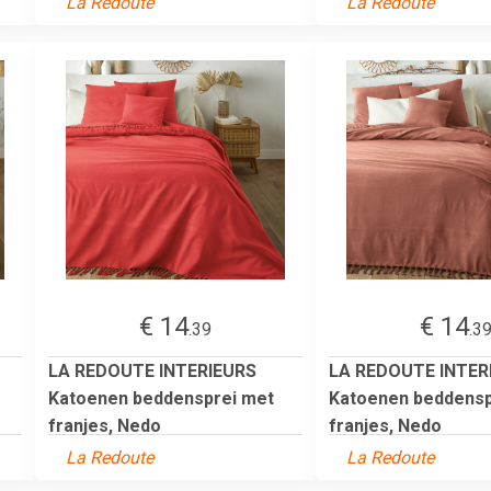
La Redoute
La Redoute
€ 14
€ 14
.39
.3
LA REDOUTE INTERIEURS
LA REDOUTE INTER
Katoenen beddensprei met
Katoenen beddensp
franjes, Nedo
franjes, Nedo
La Redoute
La Redoute