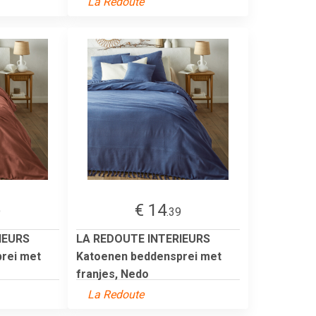
La Redoute
€ 14
9
.39
IEURS
LA REDOUTE INTERIEURS
rei met
Katoenen beddensprei met
franjes, Nedo
La Redoute