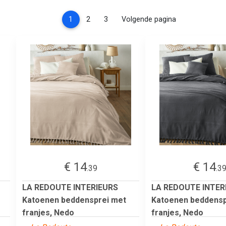
(current)
1
2
3
Volgende pagina
€ 14
€ 14
.39
.3
LA REDOUTE INTERIEURS
LA REDOUTE INTER
Katoenen beddensprei met
Katoenen beddensp
franjes, Nedo
franjes, Nedo