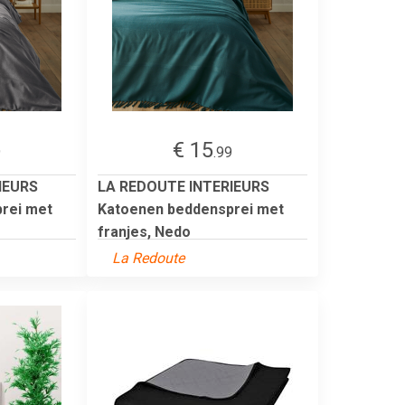
€ 15
9
.99
IEURS
LA REDOUTE INTERIEURS
rei met
Katoenen beddensprei met
franjes, Nedo
La Redoute