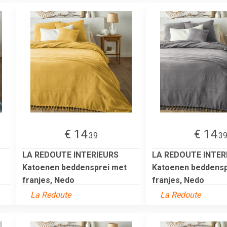
€ 14
€ 14
.39
.3
LA REDOUTE INTERIEURS
LA REDOUTE INTER
Katoenen beddensprei met
Katoenen beddensp
franjes, Nedo
franjes, Nedo
La Redoute
La Redoute