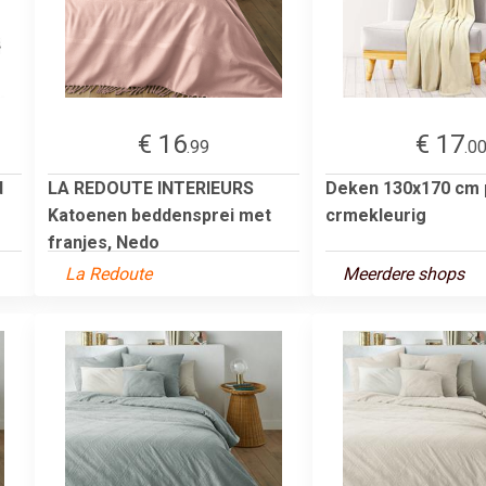
€ 16
€ 17
.99
.0
d
LA REDOUTE INTERIEURS
Deken 130x170 cm 
Katoenen beddensprei met
crmekleurig
franjes, Nedo
La Redoute
Meerdere shops