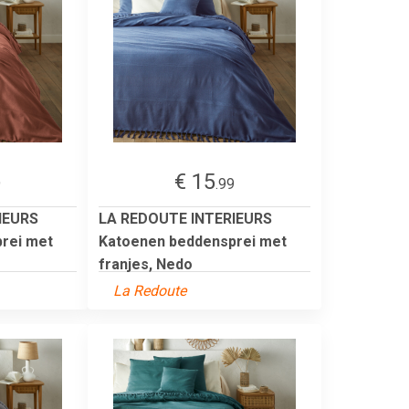
€ 15
9
.99
IEURS
LA REDOUTE INTERIEURS
rei met
Katoenen beddensprei met
franjes, Nedo
La Redoute