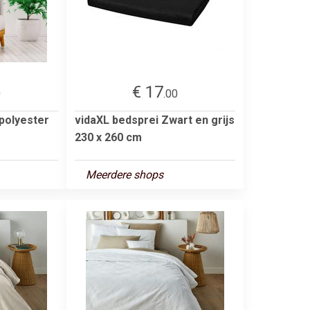
€ 17
0
.00
polyester
vidaXL bedsprei Zwart en grijs
230 x 260 cm
Meerdere shops