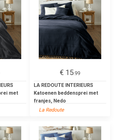
€ 15
9
.99
IEURS
LA REDOUTE INTERIEURS
rei met
Katoenen beddensprei met
franjes, Nedo
La Redoute