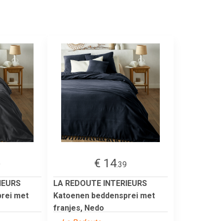
€ 14
9
.39
IEURS
LA REDOUTE INTERIEURS
rei met
Katoenen beddensprei met
franjes, Nedo