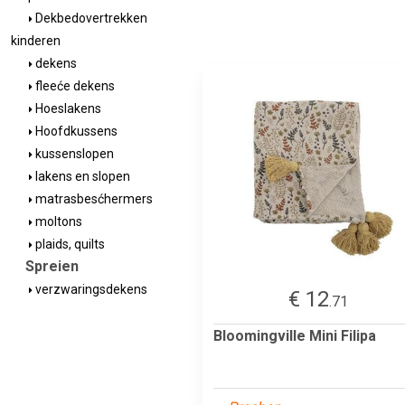
Dekbedovertrekken
kinderen
dekens
fleeće dekens
Hoeslakens
Hoofdkussens
kussenslopen
lakens en slopen
matrasbesćhermers
moltons
plaids, quilts
Spreien
verzwaringsdekens
€ 12
.71
Bloomingville Mini Filipa