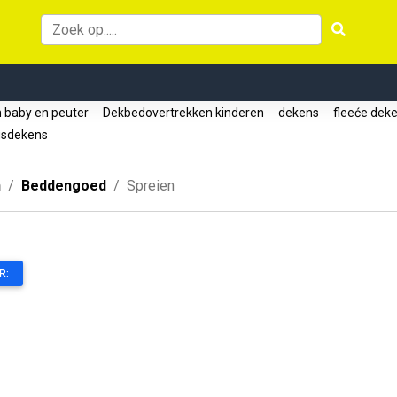
 baby en peuter
Dekbedovertrekken kinderen
dekens
fleeće dek
gsdekens
n
Beddengoed
Spreien
R: