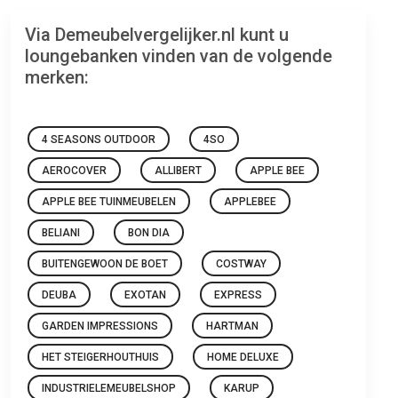
Via Demeubelvergelijker.nl kunt u
loungebanken vinden van de volgende
merken:
4 SEASONS OUTDOOR
4SO
AEROCOVER
ALLIBERT
APPLE BEE
APPLE BEE TUINMEUBELEN
APPLEBEE
BELIANI
BON DIA
BUITENGEWOON DE BOET
COSTWAY
DEUBA
EXOTAN
EXPRESS
GARDEN IMPRESSIONS
HARTMAN
HET STEIGERHOUTHUIS
HOME DELUXE
INDUSTRIELEMEUBELSHOP
KARUP