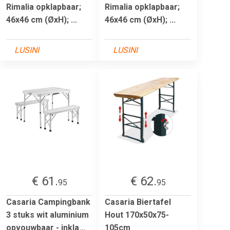
Rimalia opklapbaar;
Rimalia opklapbaar;
46x46 cm (ØxH); ...
46x46 cm (ØxH); ...
LUSINI
LUSINI
€ 61.
€ 62.
95
95
Casaria Campingbank
Casaria Biertafel
3 stuks wit aluminium
Hout 170x50x75-
opvouwbaar - inkla...
105cm