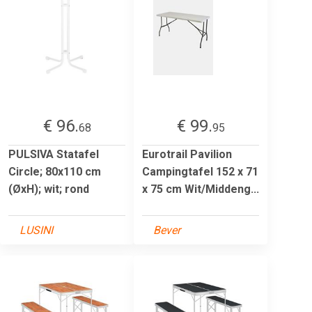
€ 96.
€ 99.
68
95
PULSIVA Statafel
Eurotrail Pavilion
Circle; 80x110 cm
Campingtafel 152 x 71
(ØxH); wit; rond
x 75 cm Wit/Middeng...
LUSINI
Bever