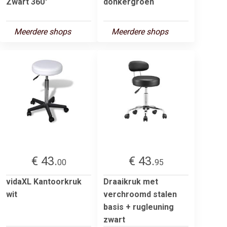
Zwart 360°
donkergroen
Meerdere shops
Meerdere shops
€ 43.
€ 43.
00
95
vidaXL Kantoorkruk
Draaikruk met
wit
verchroomd stalen
basis + rugleuning
zwart