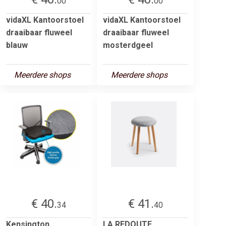
00
00
vidaXL Kantoorstoel
vidaXL Kantoorstoel
draaibaar fluweel
draaibaar fluweel
blauw
mosterdgeel
Meerdere shops
Meerdere shops
€ 40.
€ 41.
34
40
Kensington
LA REDOUTE