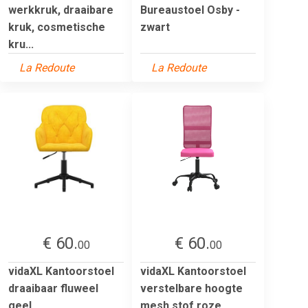
werkkruk, draaibare
Bureaustoel Osby -
kruk, cosmetische
zwart
kru...
La Redoute
La Redoute
€ 60.
€ 60.
00
00
vidaXL Kantoorstoel
vidaXL Kantoorstoel
draaibaar fluweel
verstelbare hoogte
geel
mesh stof roze