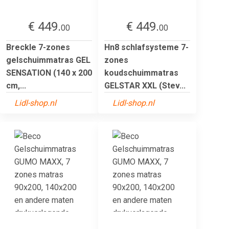
€ 449.
€ 449.
00
00
Breckle 7-zones
Hn8 schlafsysteme 7-
gelschuimmatras GEL
zones
SENSATION (140 x 200
koudschuimmatras
cm,...
GELSTAR XXL (Stev...
Lidl-shop.nl
Lidl-shop.nl