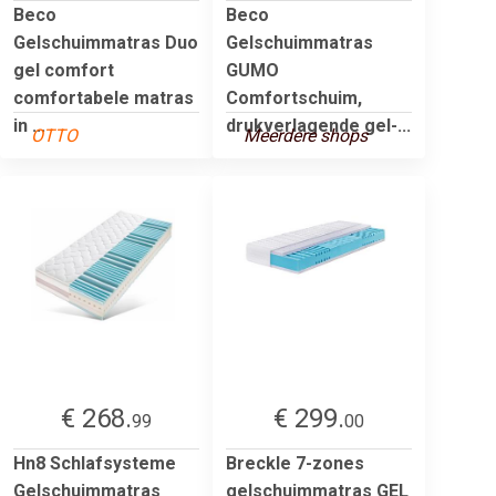
Beco
Beco
Gelschuimmatras Duo
Gelschuimmatras
gel comfort
GUMO
comfortabele matras
Comfortschuim,
in ...
drukverlagende gel-...
OTTO
Meerdere shops
€ 268.
€ 299.
99
00
Hn8 Schlafsysteme
Breckle 7-zones
Gelschuimmatras
gelschuimmatras GEL