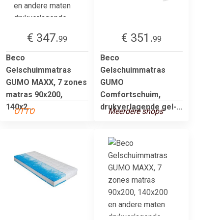
€ 347.
€ 351.
99
99
Beco
Beco
Gelschuimmatras
Gelschuimmatras
GUMO MAXX, 7 zones
GUMO
matras 90x200,
Comfortschuim,
140x2...
drukverlagende gel-...
OTTO
Meerdere shops