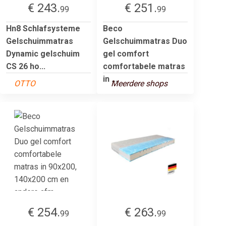
€ 243.
€ 251.
99
99
Hn8 Schlafsysteme
Beco
Gelschuimmatras
Gelschuimmatras Duo
Dynamic gelschuim
gel comfort
CS 26 ho...
comfortabele matras
in ...
OTTO
Meerdere shops
€ 254.
€ 263.
99
99