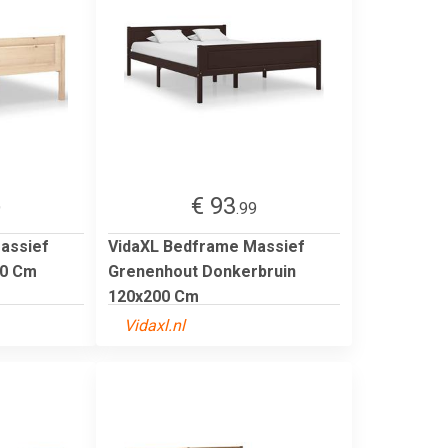
€ 93
9
.99
assief
VidaXL Bedframe Massief
00 Cm
Grenenhout Donkerbruin
120x200 Cm
Vidaxl.nl