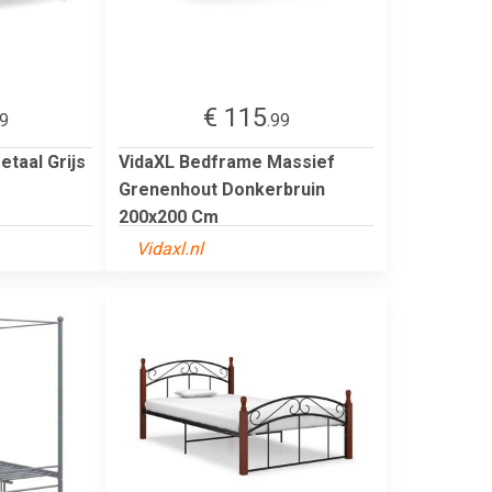
€ 115
99
.99
taal Grijs
VidaXL Bedframe Massief
Grenenhout Donkerbruin
200x200 Cm
Vidaxl.nl