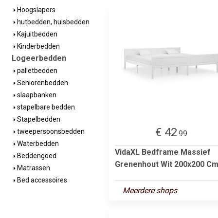
Hoogslapers
hutbedden, huisbedden
Kajuitbedden
Kinderbedden
Logeerbedden
palletbedden
Seniorenbedden
slaapbanken
stapelbare bedden
Stapelbedden
€ 42
tweepersoonsbedden
.99
Waterbedden
VidaXL Bedframe Massief
Beddengoed
Grenenhout Wit 200x200 C
Matrassen
Bed accessoires
Meerdere shops