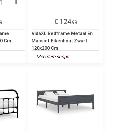
€ 124
99
.99
rame
VidaXL Bedframe Metaal En
00 Cm
Massief Eikenhout Zwart
120x200 Cm
Meerdere shops