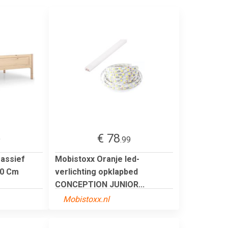
€ 78
9
.99
assief
Mobistoxx Oranje led-
00 Cm
verlichting opklapbed
CONCEPTION JUNIOR...
Mobistoxx.nl