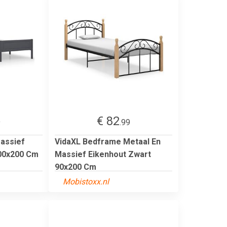
€ 82
9
.99
assief
VidaXL Bedframe Metaal En
200x200 Cm
Massief Eikenhout Zwart
90x200 Cm
Mobistoxx.nl