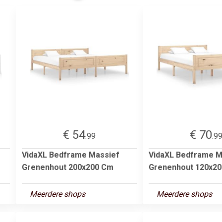
€ 54
€ 70
.99
.9
VidaXL Bedframe Massief
VidaXL Bedframe M
m
Grenenhout 200x200 Cm
Grenenhout 120x2
Meerdere shops
Meerdere shops