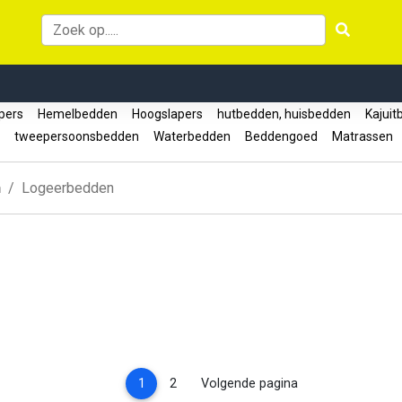
apers
Hemelbedden
Hoogslapers
hutbedden, huisbedden
Kajui
n
tweepersoonsbedden
Waterbedden
Beddengoed
Matrassen
n
Logeerbedden
(current)
1
2
Volgende pagina