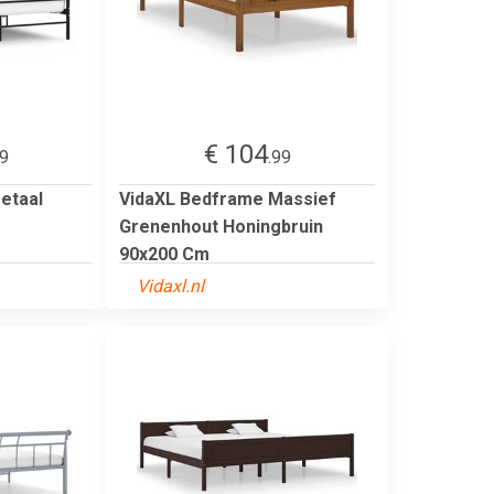
€ 104
99
.99
etaal
VidaXL Bedframe Massief
Grenenhout Honingbruin
90x200 Cm
Vidaxl.nl