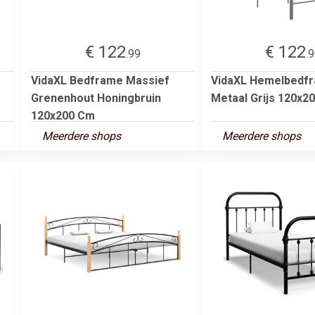
€ 122
€ 122
.99
.
VidaXL Bedframe Massief
VidaXL Hemelbedf
Grenenhout Honingbruin
Metaal Grijs 120x2
120x200 Cm
Meerdere shops
Meerdere shops