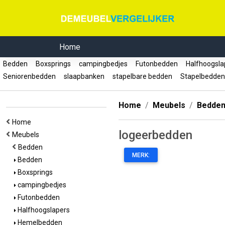
Home
Bedden
Boxsprings
campingbedjes
Futonbedden
Halfhoogsl
Seniorenbedden
slaapbanken
stapelbare bedden
Stapelbedde
Home
Meubels
Bedde
Home
logeerbedden
Meubels
Bedden
MERK:
Bedden
Boxsprings
campingbedjes
Futonbedden
Halfhoogslapers
Hemelbedden