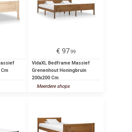
€ 97
9
.99
assief
VidaXL Bedframe Massief
0 Cm
Grenenhout Honingbruin
200x200 Cm
Meerdere shops