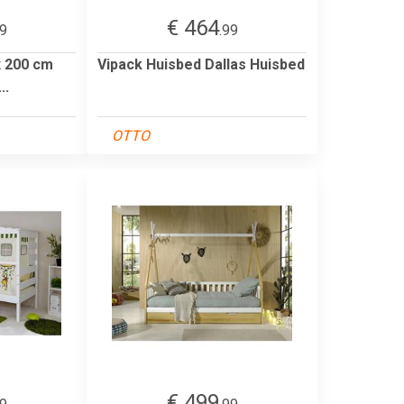
€ 464
99
.99
x 200 cm
Vipack Huisbed Dallas Huisbed
..
OTTO
€ 499