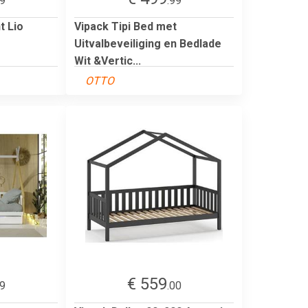
99
.99
t Lio
Vipack Tipi Bed met
Uitvalbeveiliging en Bedlade
Wit &Vertic...
OTTO
€ 559
99
.00