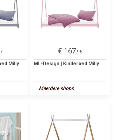
€ 167
87
.96
ed Milly
ML-Design | Kinderbed Milly
Meerdere shops