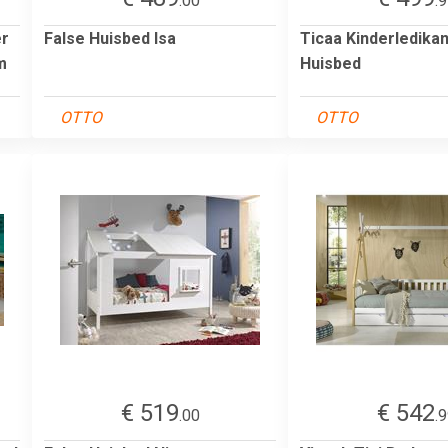
.00
.
er
False Huisbed Isa
Ticaa Kinderledikan
m
Huisbed
OTTO
OTTO
€ 519
€ 542
.00
.