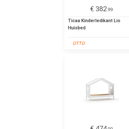
€ 382
.99
Ticaa Kinderledikant Lio
Huisbed
OTTO
€ 474