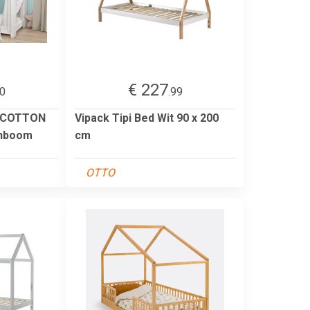
€ 227
00
.99
d COTTON
Vipack Tipi Bed Wit 90 x 200
jnboom
cm
OTTO