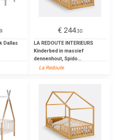
€ 244
99
.30
k Dallas
LA REDOUTE INTERIEURS
Kinderbed in massief
dennenhout, Spido...
La Redoute