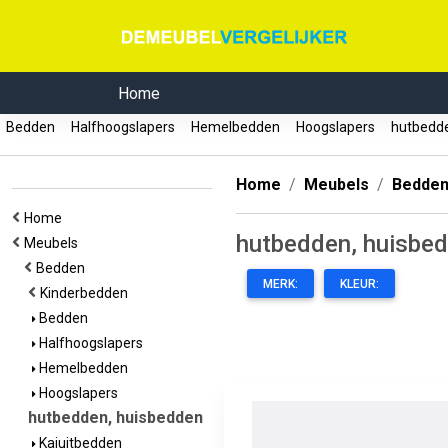
Home
Bedden
Halfhoogslapers
Hemelbedden
Hoogslapers
hutbedde
Home
Meubels
Bedde
Home
hutbedden, huisbe
Meubels
Bedden
MERK:
KLEUR:
Kinderbedden
Bedden
Halfhoogslapers
Hemelbedden
Hoogslapers
hutbedden, huisbedden
Kajuitbedden