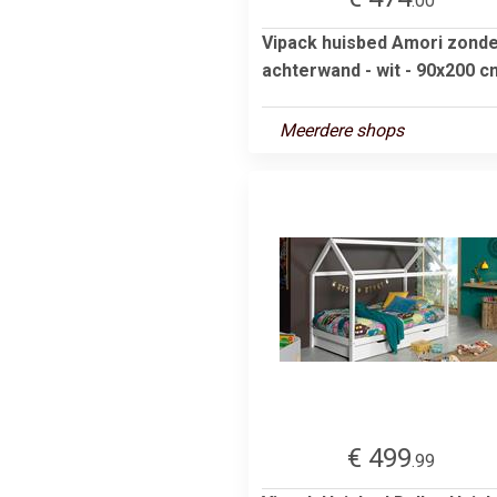
.00
Vipack huisbed Amori zond
achterwand - wit - 90x200 c
Meerdere shops
€ 499
.99