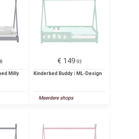
€ 149
58
.93
ed Milly
Kinderbed Buddy | ML-Design
Meerdere shops