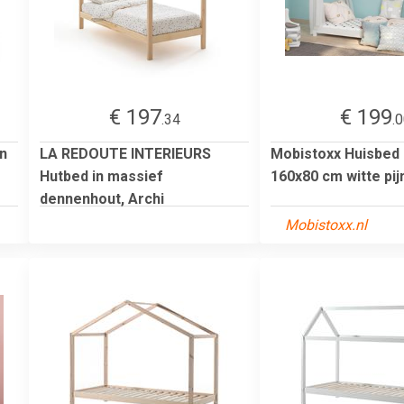
€ 197
€ 199
.34
.
n
LA REDOUTE INTERIEURS
Mobistoxx Huisbe
Hutbed in massief
160x80 cm witte pi
dennenhout, Archi
Mobistoxx.nl