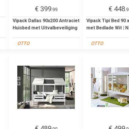
€ 399
€ 448
.99
.
Vipack Dallas 90x200 Antraciet
Vipack Tipi Bed 90 
Huisbed met Uitvalbeveiliging
met Bedlade Wit | N.
OTTO
OTTO
€ 489
€ 499