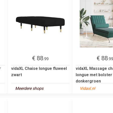
€ 88
€ 88
.99
.9
r
vidaXL Chaise longue fluweel
vidaXL Massage ch
zwart
longue met bolster
donkergroen
Meerdere shops
Vidaxl.nl