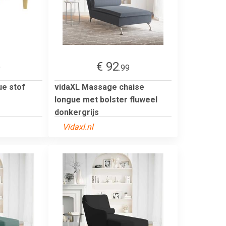
€ 92
9
.99
ue stof
vidaXL Massage chaise
longue met bolster fluweel
donkergrijs
Vidaxl.nl