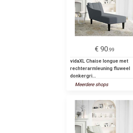
€ 90
.99
vidaXL Chaise longue met
rechterarmleuning fluweel
donkergri...
Meerdere shops