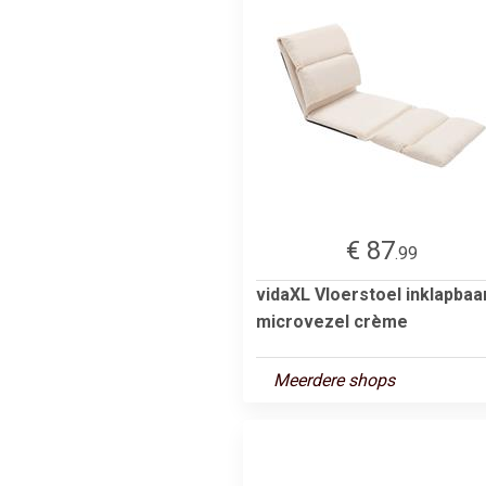
€ 87
.99
vidaXL Vloerstoel inklapbaa
microvezel crème
Meerdere shops