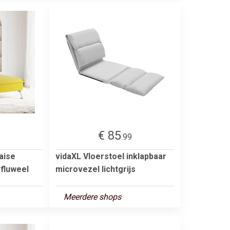
€ 85
9
.99
aise
vidaXL Vloerstoel inklapbaar
 fluweel
microvezel lichtgrijs
Meerdere shops