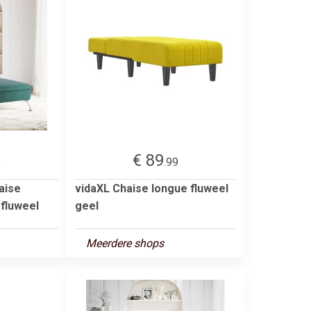
€ 89
9
.99
aise
vidaXL Chaise longue fluweel
 fluweel
geel
Meerdere shops