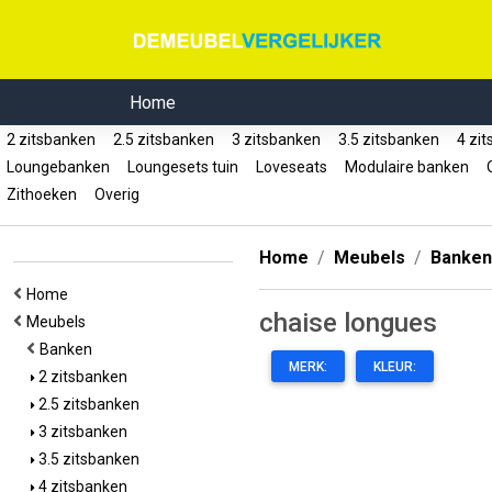
Home
2 zitsbanken
2.5 zitsbanken
3 zitsbanken
3.5 zitsbanken
4 zi
Loungebanken
Loungesets tuin
Loveseats
Modulaire banken
O
Zithoeken
Overig
Home
Meubels
Banken
Home
chaise longues
Meubels
Banken
MERK:
KLEUR:
2 zitsbanken
2.5 zitsbanken
3 zitsbanken
3.5 zitsbanken
4 zitsbanken