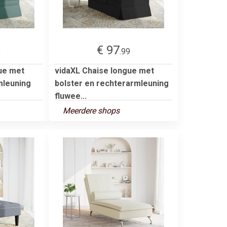
€ 97
9
.99
ue met
vidaXL Chaise longue met
mleuning
bolster en rechterarmleuning
fluwee...
Meerdere shops