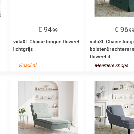
€ 94
€ 96
.99
.9
vidaXL Chaise longue fluweel
vidaXL Chaise long
lichtgrijs
bolster&rechterar
fluweel d...
Vidaxl.nl
Meerdere shops