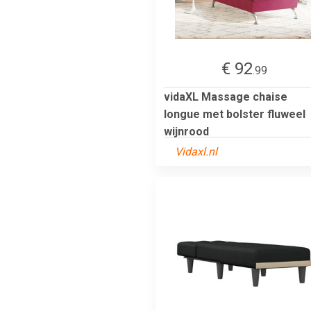
€ 92
.99
vidaXL Massage chaise
longue met bolster fluweel
wijnrood
Vidaxl.nl