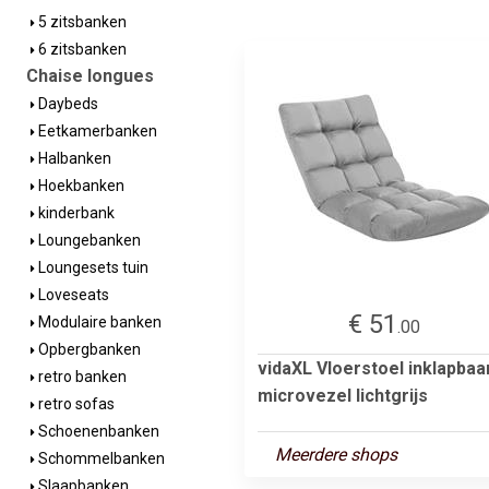
5 zitsbanken
6 zitsbanken
Chaise longues
Daybeds
Eetkamerbanken
Halbanken
Hoekbanken
kinderbank
Loungebanken
Loungesets tuin
Loveseats
€ 51
Modulaire banken
.00
Opbergbanken
vidaXL Vloerstoel inklapbaa
retro banken
microvezel lichtgrijs
retro sofas
Schoenenbanken
Meerdere shops
Schommelbanken
Slaapbanken