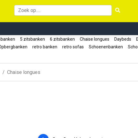
tsbanken
5 zitsbanken
6 zitsbanken
Chaise longues
Daybeds
E
pbergbanken
retro banken
retro sofas
Schoenenbanken
Scho
Chaise longues