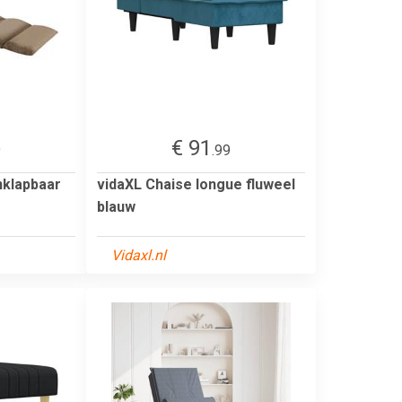
€ 91
9
.99
nklapbaar
vidaXL Chaise longue fluweel
blauw
Vidaxl.nl