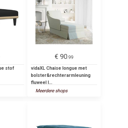
€ 90
9
.99
ue stof
vidaXL Chaise longue met
bolster&rechterarmleuning
fluweel l...
Meerdere shops