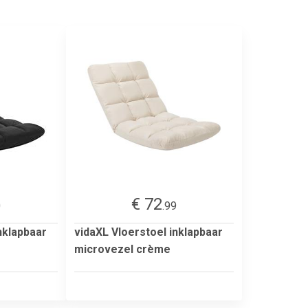
€ 72
0
.99
nklapbaar
vidaXL Vloerstoel inklapbaar
microvezel crème