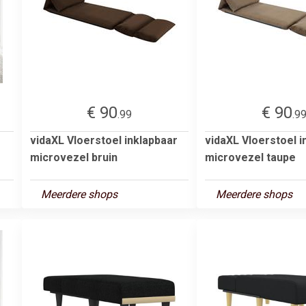
€ 90
€ 90
.99
.9
vidaXL Vloerstoel inklapbaar
vidaXL Vloerstoel i
microvezel bruin
microvezel taupe
Meerdere shops
Meerdere shops