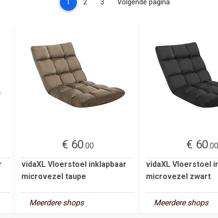
(current)
1
2
3
Volgende pagina
€ 60
€ 60
.00
.0
r
vidaXL Vloerstoel inklapbaar
vidaXL Vloerstoel i
microvezel taupe
microvezel zwart
Meerdere shops
Meerdere shops