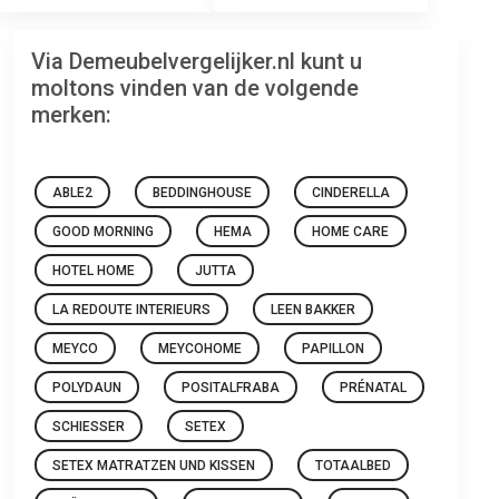
Via Demeubelvergelijker.nl kunt u
moltons vinden van de volgende
merken:
ABLE2
BEDDINGHOUSE
CINDERELLA
GOOD MORNING
HEMA
HOME CARE
HOTEL HOME
JUTTA
LA REDOUTE INTERIEURS
LEEN BAKKER
MEYCO
MEYCOHOME
PAPILLON
POLYDAUN
POSITALFRABA
PRÉNATAL
SCHIESSER
SETEX
SETEX MATRATZEN UND KISSEN
TOTAALBED