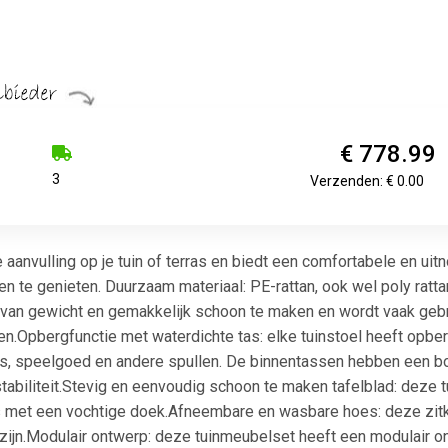
€ 778.99
3
Verzenden: € 0.00
aanvulling op je tuin of terras en biedt een comfortabele en uit
n te genieten. Duurzaam materiaal: PE-rattan, ook wel poly ratta
licht van gewicht en gemakkelijk schoon te maken en wordt vaak 
Opbergfunctie met waterdichte tas: elke tuinstoel heeft opberg
s, speelgoed en andere spullen. De binnentassen hebben een bo
abiliteit.Stevig en eenvoudig schoon te maken tafelblad: deze t
s met een vochtige doek.Afneembare en wasbare hoes: deze zi
ijn.Modulair ontwerp: deze tuinmeubelset heeft een modulair ontw