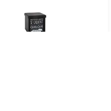
50
€ 18.99
ef - Grijs
Tomaz opvouwbare poef
ichtgrijs 37,5 x D 37,5 x H
38,3 cm