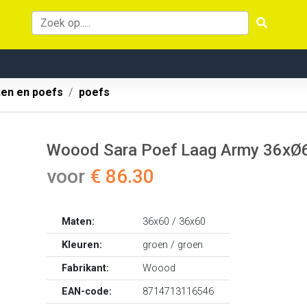
ken en poefs
poefs
Woood Sara Poef Laag Army 36xØ
voor
€ 86.30
Maten:
36x60 / 36x60
Kleuren:
groen / groen
Fabrikant:
Woood
EAN-code:
8714713116546