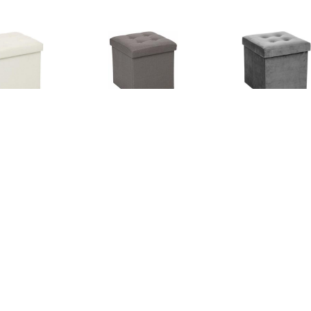
€ 16.99
€ 16.99
€ 17.
sandre opvouwbare
Lysandre opvouwbare
Opvouwbare Po
poef - Beige
poef - Grijs