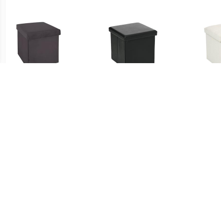
€ 16.99
€ 16.99
Tess fluwelen
Opvouwbare PVC poef -
Ly
opvouwbare poef -
Zwart
Donkergrijs