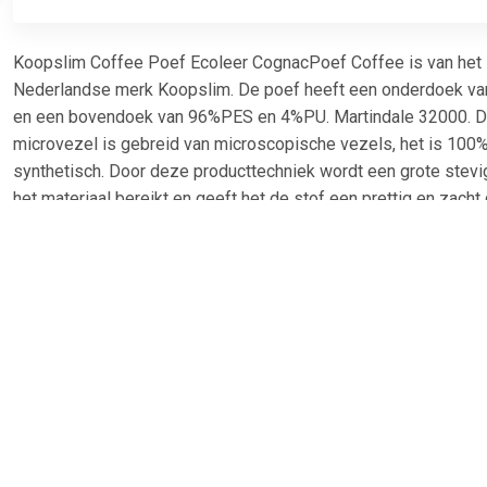
Koopslim Coffee Poef Ecoleer CognacPoef Coffee is van het
Nederlandse merk Koopslim. De poef heeft een onderdoek va
en een bovendoek van 96%PES en 4%PU. Martindale 32000. 
microvezel is gebreid van microscopische vezels, het is 100
synthetisch. Door deze producttechniek wordt een grote stevi
het materiaal bereikt en geeft het de stof een prettig en zach
de kwaliteit nog extra volume te geven, wordt er een backing a
gezet, van echt leer!Â Het frame is opgebouwd uit spaanplaat,
dennenhout en cardboard. De poef is gevuld met schuim 3042
Coffee heeft eenÂ zitbreedte van 30 cm en een zitdiepte van
pootjes zijn 1,5 cm hoog. De poef weegt 7,8 kg.Bij vlekken; de
vegen. Gebruik een zachte zeep zonder toevoegingen van agr
substanties.Poef Coffee is verkrijgbaar in de kleuren antraciet
en
cognac.Materiaal:pes/leerKleuren:cognacMonteren:gemontee
cmBreedte:60 cmDiepte:60 cmÂ Koopslim:Koopslim is een me