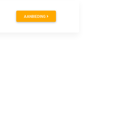
AANBIEDING
50
€ 18.99