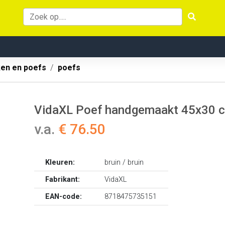
ken en poefs
poefs
VidaXL Poef handgemaakt 45x30 c
v.a.
€ 76.50
Kleuren:
bruin / bruin
Fabrikant:
VidaXL
EAN-code:
8718475735151