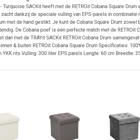
 Turquoise SACKit heeft met de RETROit Cobana Square Drum e
er zacht dankzij de speciale vulling van EPS-parels in combinatie 
m met de hand gestikt. Je kunt de Cobana Square Drum zowel b
stendig. De Cobana poef is een perfecte match met de RETROit 
 het dan met de TRAYit SACKit RETROit Cobana Drum samengevat
innen & buiten RETROit Cobana Square Drum Specificaties: 100%
 YKK rits Vulling: 300 liter EPS parels Lengte: 60 cm Breedte: 