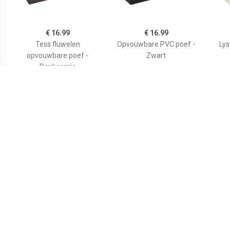
€ 16.99
€ 16.99
Tess fluwelen
Opvouwbare PVC poef -
Ly
opvouwbare poef -
Zwart
Donkergrijs
€ 16.99
€ 21.00
Atmosphera
Voetensteun
STO
Poef/hocker/voetenbankj
43,5x32,5x10,5 cm zwart
e - opbergbox - blauw -
PO/MDF - 38 x 38 x 38 cm
- Poefs