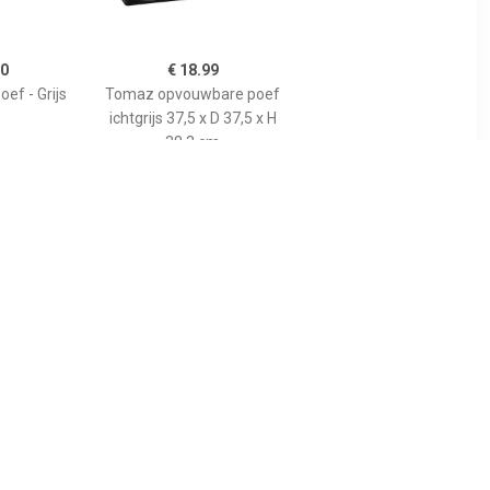
50
€ 18.99
ef - Grijs
Tomaz opvouwbare poef
ichtgrijs 37,5 x D 37,5 x H
38,3 cm
99
€ 165.77
 50 x 31 cm
Leiv zitbal Silver grey-H
AD
70-75 cm