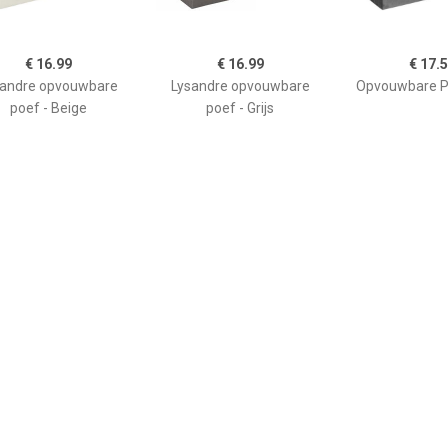
€ 16.99
€ 16.99
€ 17.
sandre opvouwbare
Lysandre opvouwbare
Opvouwbare Po
poef - Beige
poef - Grijs
€ 175.45
€ 17.50
€ 59.
V zitbal Macchiato
Atmosphera
Poef geel 50 x
75cm
Poef/hocker/voetenbankj
CONR
e - opbergbox - zwart -
PU/MDF - 38 x 38 cm -
Poefs