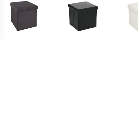
€ 16.99
€ 16.99
Tess fluwelen
Opvouwbare PVC poef -
Ly
opvouwbare poef -
Zwart
Donkergrijs
€ 16.99
€ 21.00
Atmosphera
Voetensteun
STO