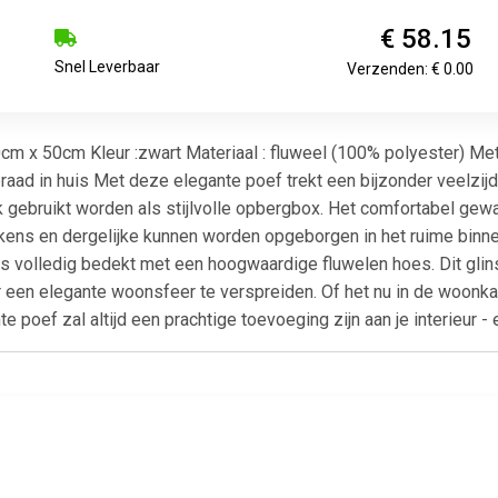
€ 58.15
Snel Leverbaar
Verzenden: € 0.00
m x 50cm Kleur :zwart Materiaal : fluweel (100% polyester) Met 
raad in huis Met deze elegante poef trekt een bijzonder veelzijd
k gebruikt worden als stijlvolle opbergbox. Het comfortabel ge
kens en dergelijke kunnen worden opgeborgen in het ruime binn
s volledig bedekt met een hoogwaardige fluwelen hoes. Dit glinste
en elegante woonsfeer te verspreiden. Of het nu in de woonkame
e poef zal altijd een prachtige toevoeging zijn aan je interieur - 