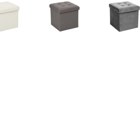
€ 16.99
€ 16.99
€ 17.
sandre opvouwbare
Lysandre opvouwbare
Opvouwbare Po
poef - Beige
poef - Grijs
€ 175.45
€ 17.50
€ 59.
V zitbal Macchiato
Atmosphera
Poef geel 50 x