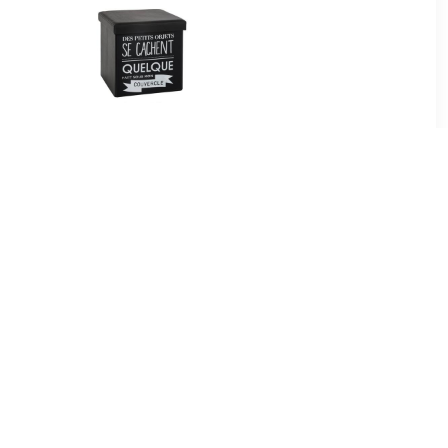
50
€ 18.99
ef - Grijs
Tomaz opvouwbare poef
ichtgrijs 37,5 x D 37,5 x H
38,3 cm
99
€ 165.77
 50 x 31 cm
Leiv zitbal Silver grey-H