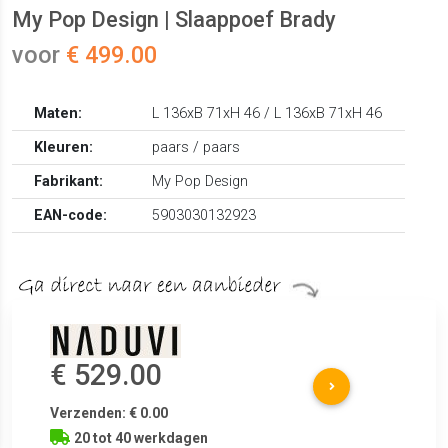
My Pop Design | Slaappoef Brady
voor
€ 499.00
Maten:
L 136xB 71xH 46 / L 136xB 71xH 46
Kleuren:
paars / paars
Fabrikant:
My Pop Design
EAN-code:
5903030132923
€ 529.00
Verzenden: € 0.00
20 tot 40 werkdagen