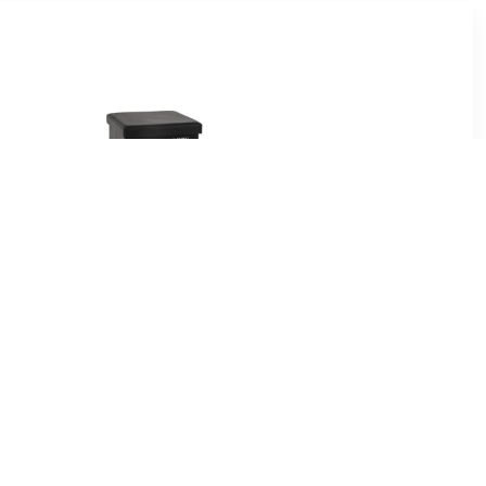
50
€ 18.99
ef - Grijs
Tomaz opvouwbare poef
ichtgrijs 37,5 x D 37,5 x H
38,3 cm