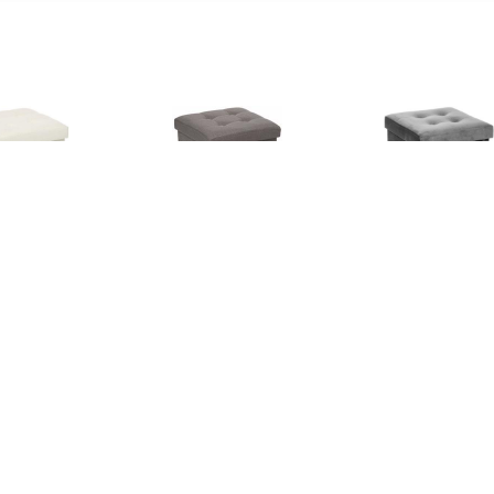
€ 16.99
€ 16.99
€ 17.
sandre opvouwbare
Lysandre opvouwbare
Opvouwbare Po
poef - Beige
poef - Grijs