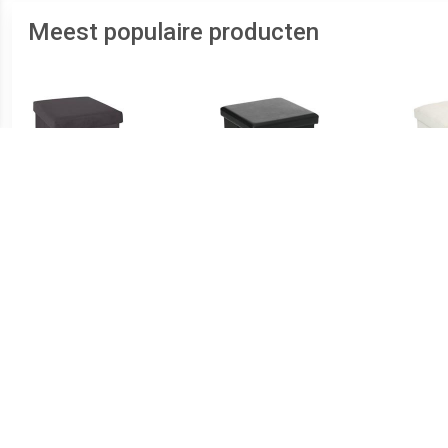
Meest populaire producten
€ 16.99
€ 16.99
Tess fluwelen
Opvouwbare PVC poef -
Ly
opvouwbare poef -
Zwart
Donkergrijs