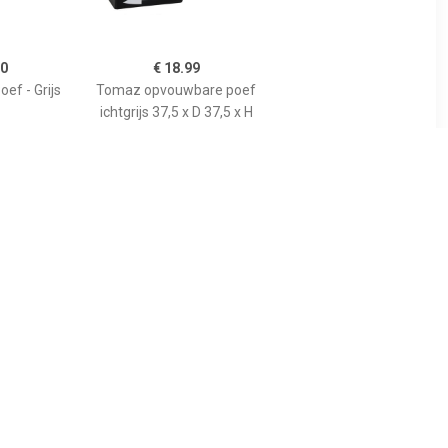
50
€ 18.99
ef - Grijs
Tomaz opvouwbare poef
ichtgrijs 37,5 x D 37,5 x H
38,3 cm
99
€ 165.77
 50 x 31 cm
Leiv zitbal Silver grey-H
AD
70-75 cm