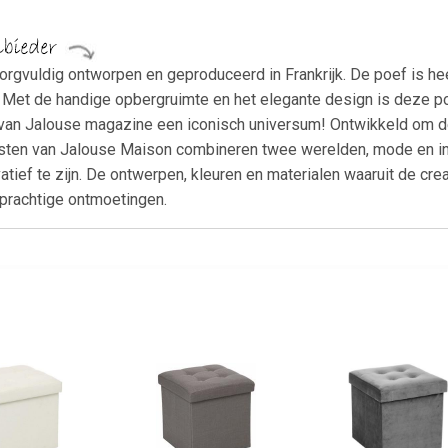
gvuldig ontworpen en geproduceerd in Frankrijk. De poef is heer
. Met de handige opbergruimte en het elegante design is deze poe
an Jalouse magazine een iconisch universum! Ontwikkeld om de c
listen van Jalouse Maison combineren twee werelden, mode en int
tief te zijn. De ontwerpen, kleuren en materialen waaruit de crea
 prachtige ontmoetingen.