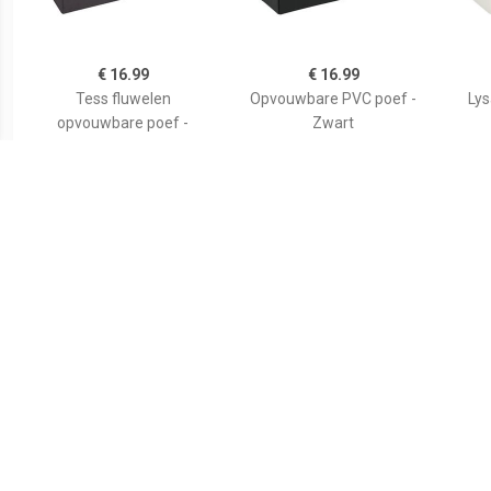
€ 16.99
€ 16.99
Tess fluwelen
Opvouwbare PVC poef -
Ly
opvouwbare poef -
Zwart
Donkergrijs
€ 16.99
€ 21.00
Atmosphera
Voetensteun
STO
Poef/hocker/voetenbankj
43,5x32,5x10,5 cm zwart
e - opbergbox - blauw -
PO/MDF - 38 x 38 x 38 cm
- Poefs