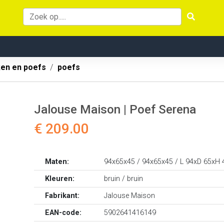
ken en poefs
poefs
Jalouse Maison | Poef Serena
€ 209.00
Maten:
94x65x45 / 94x65x45 / L 94xD 65xH 
Kleuren:
bruin / bruin
Fabrikant:
Jalouse Maison
EAN-code:
5902641416149