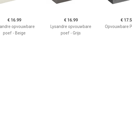
€ 16.99
€ 16.99
€ 17.
sandre opvouwbare
Lysandre opvouwbare
Opvouwbare Po
poef - Beige
poef - Grijs
€ 175.45
€ 17.50
€ 59.
V zitbal Macchiato
Atmosphera
Poef geel 50 x
75cm
Poef/hocker/voetenbankj
CONR
e - opbergbox - zwart -
PU/MDF - 38 x 38 cm -
Poefs