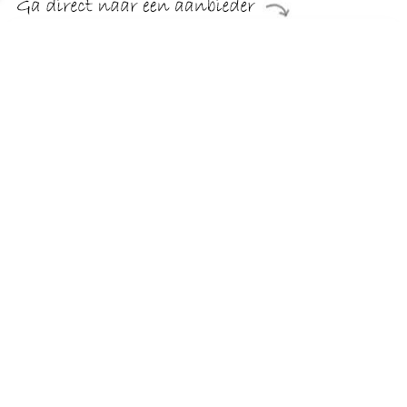
€ 79.59
Verzenden: € 0.00
5 tot 10 werkdagen
€ 108.99
Verzenden: € 4.95
Levertijd, twee weken
Deze hocket set zorgt voor aangenaam zitcomfort en voegt