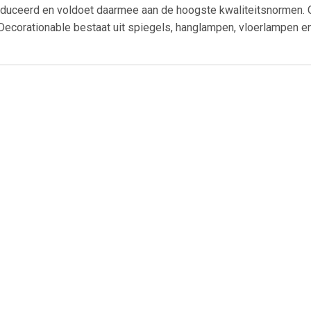
oduceerd en voldoet daarmee aan de hoogste kwaliteitsnormen. 
ecorationable bestaat uit spiegels, hanglampen, vloerlampen en 
€ 16.99
€ 16.99
€ 17.
sandre opvouwbare
Lysandre opvouwbare
Opvouwbare Po
poef - Beige
poef - Grijs