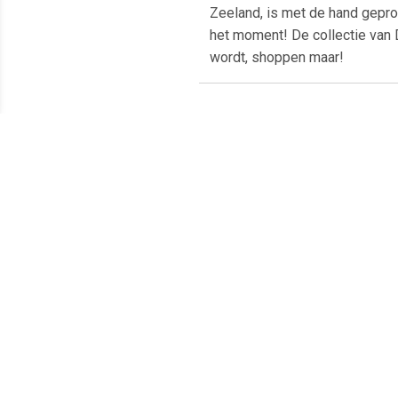
Zeeland, is met de hand gepr
het moment! De collectie van D
wordt, shoppen maar!
Meest populaire producten
€ 16.99
€ 16.99
Tess fluwelen
Opvouwbare PVC poef -
Ly
opvouwbare poef -
Zwart
Donkergrijs