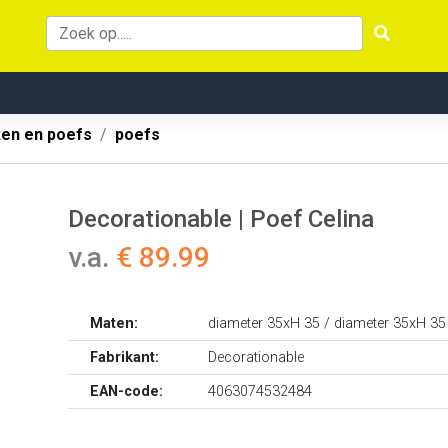
ken en poefs
poefs
Decorationable | Poef Celina
v.a.
€ 89.99
Maten:
diameter 35xH 35 / diameter 35xH 35
Fabrikant:
Decorationable
EAN-code:
4063074532484