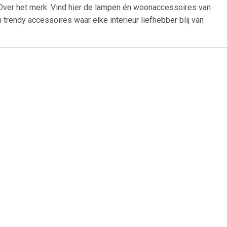
Over het merk: Vind hier de lampen én woonaccessoires van
trendy accessoires waar elke interieur liefhebber blij van
50
€ 18.99
ef - Grijs
Tomaz opvouwbare poef
ichtgrijs 37,5 x D 37,5 x H
38,3 cm