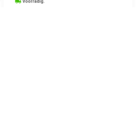
Voorradig.
€ 69.99
Verzenden: € 0.00
Voorradig.
Mooie donkergroen poef met een glamoureuze look
TERUG