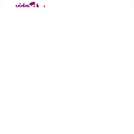
€ 24.00
Verzenden: € 0.00
3
€ 37.95
Verzenden: € 0.00
3-5 werkdagen
Voeg direct een vleugje luxe toe met deze stijlvolle kruk!
Deze kruk onderscheidt zich door een slank, strak ontwerp
in de vorm van een ton en is een geweldige aanvulling op je