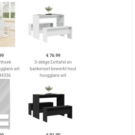
99
€ 76.99
ethoek
3-delige Eettafel en
gglans wit
bankenset bewerkt hout
34336
hoogglans wit