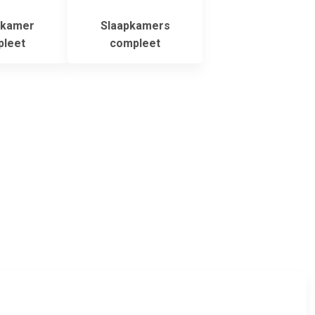
rkamer
Slaapkamers
leet
compleet