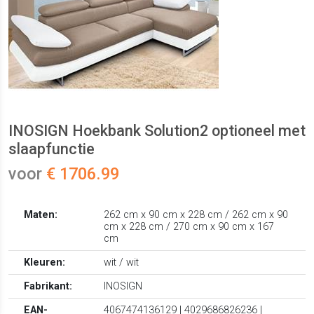
INOSIGN Hoekbank Solution2 optioneel met
slaapfunctie
voor
€ 1706.99
Maten:
262 cm x 90 cm x 228 cm / 262 cm x 90
cm x 228 cm / 270 cm x 90 cm x 167
cm
Kleuren:
wit / wit
Fabrikant:
INOSIGN
EAN-
4067474136129 | 4029686826236 |