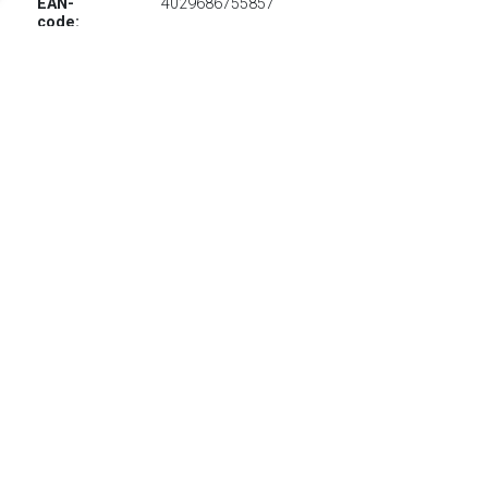
EAN-
4029686755857
code:
€ 1457.99
Verzenden: € 29.95
Levertijd, vijf weken
Home affaire Hoekbank Alberto met verstelbare hoofdsteun,
met ottomaneafsluiting
TERUG