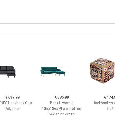
€ 639.99
€ 386.99
€ 174.
NES Hoekbank Grijs
Bank L-vormig
Hoekbanken V
Polyester
186x136x79 cm stoffen
Puff
bekleding groen