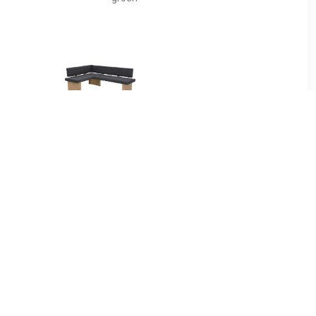
99
€ 399.99
ngo Vrij
HELA Hoekbank LINN
n de kamer