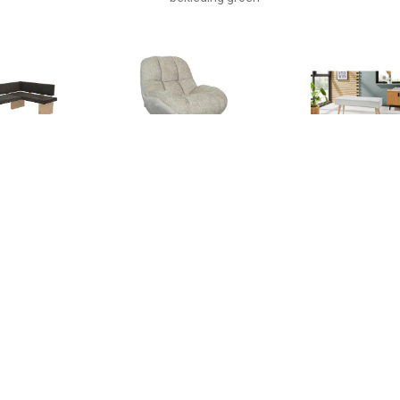
€ 399.99
€ 399.00
€ 299.
LA Hoekbank LINN
Hoekbank Fauteuil Huxley
Hoekbank Lu
- Truffel grijs - Elite
verstelbaar i