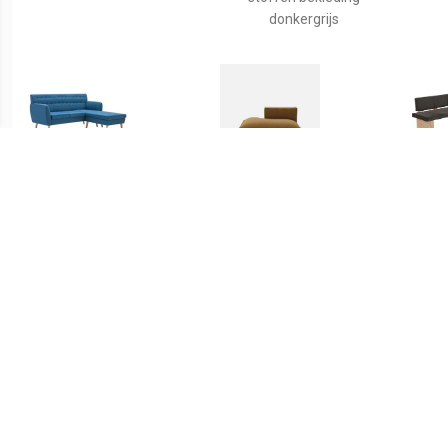
donkergrijs
€ 420.99
€ 636.65
Bank L-vormig
Loungebank in textuur,
HE
171,5x138x81,5 cm stof
links, Seven
blauw