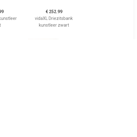
99
€ 252.99
kunstleer
vidaXL Driezitsbank
t
kunstleer zwart
99
€ 239.99
stof geel
Driezitsbank 180 cm
fluweel lichtgrijs SKU:
359452