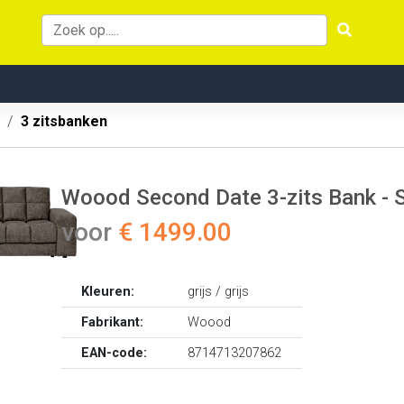
3 zitsbanken
Woood Second Date 3-zits Bank - S
voor
€ 1499.00
Kleuren:
grijs / grijs
Fabrikant:
Woood
EAN-code:
8714713207862