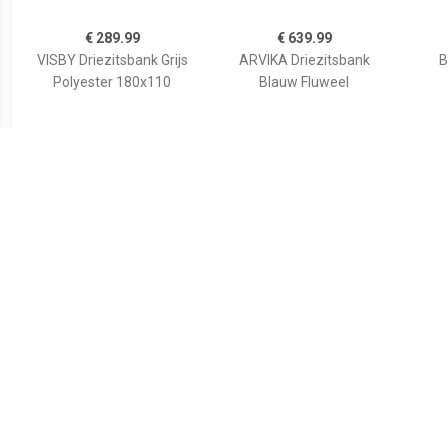
€ 289.99
€ 639.99
VISBY Driezitsbank Grijs
ARVIKA Driezitsbank
B
Polyester 180x110
Blauw Fluweel
€ 229.99
€ 549.99
vidaXL Driezitsbank stof
3-zitsbank zwart
Bank
geel
verstelbaar FLORLI
flu