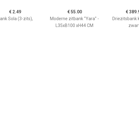
€ 2.49
€ 55.00
€ 389.
ank Sola (3-zits),
Moderne zitbank ''Yara'' -
Driezitsbank 
L35xB100 xH44 CM
zwar
€ 204.99
€ 2999.00
€ 373.
 met kussens 3-zits
Ravenna 3-zits bank 100%
Driezitsbank 
weel lichtgrijs SKU:
echt leder
V372642