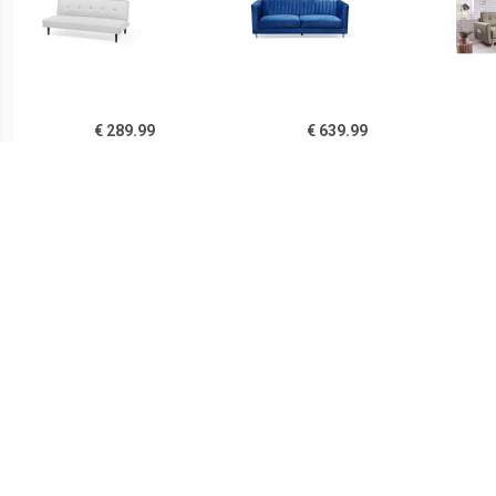
€ 289.99
€ 639.99
VISBY Driezitsbank Grijs
ARVIKA Driezitsbank
B
Polyester 180x110
Blauw Fluweel
€ 229.99
€ 549.99
vidaXL Driezitsbank stof
3-zitsbank zwart
Bank
geel
verstelbaar FLORLI
flu