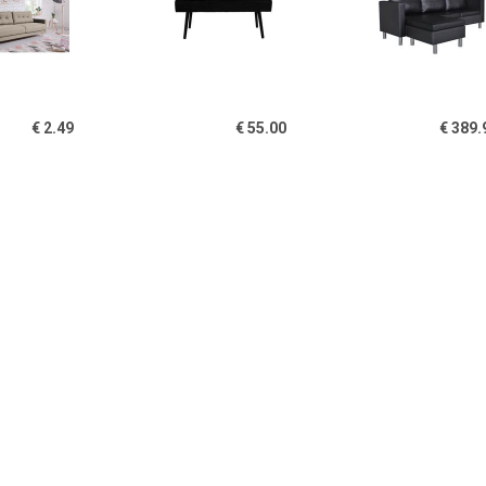
€ 2.49
€ 55.00
€ 389.
ank Sola (3-zits),
Moderne zitbank ''Yara'' -
Driezitsbank 
L35xB100 xH44 CM
zwar
€ 204.99
€ 2999.00
€ 373.
 met kussens 3-zits
Ravenna 3-zits bank 100%
Driezitsbank 
weel lichtgrijs SKU:
echt leder
V372642