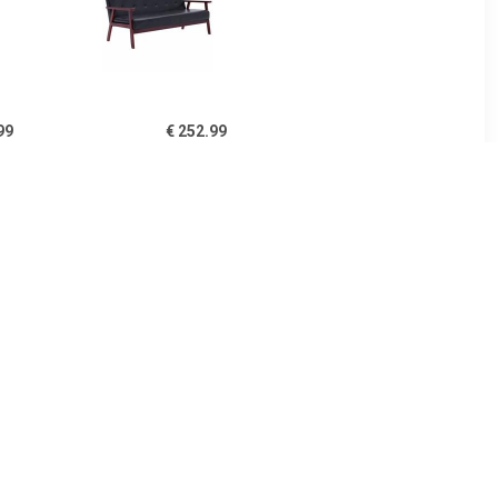
99
€ 252.99
kunstleer
vidaXL Driezitsbank
t
kunstleer zwart
99
€ 239.99
stof geel
Driezitsbank 180 cm
fluweel lichtgrijs SKU:
359452