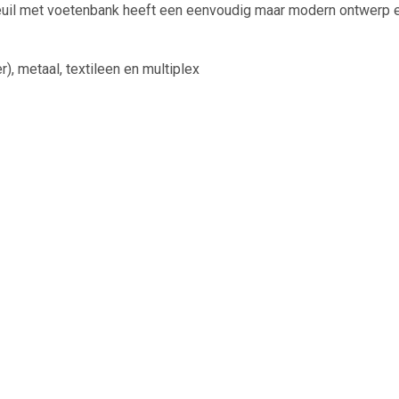
uil met voetenbank heeft een eenvoudig maar modern ontwerp en 
), metaal, textileen en multiplex
80 cm (B x D x H)
cm
rond: 57 cm
10 kg
B x D x H)