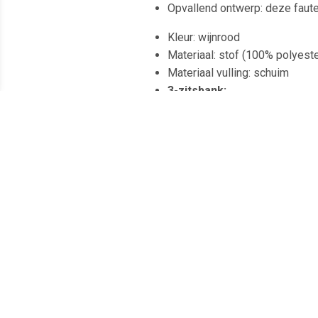
Opvallend ontwerp: deze faute
Kleur: wijnrood
Materiaal: stof (100% polyester
Materiaal vulling: schuim
3-zitsbank:
Totale afmetingen: 214 x 77 x 
Breedte zitting: 180 cm
Diepte zitting: 50 cm
Zithoogte vanaf de grond: 41 
Hoogte armleuning vanaf de g
Draagvermogen (per stoel): 1
Voetenbankje:
Afmetingen: 60 x 50 x 41 cm (
Montage vereist: ja
Levering bevat:
1 x driezitsbank
1 x voetenbank