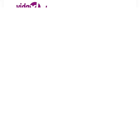
€ 281.99
Verzenden: € 0.00
3
€ 338.95
Verzenden: € 0.00
3-5 werkdagen
Deze 3-zitsbank in Chesterfield-stijl is een uitstekende
keuze om gezellig in te kletsen, te lezen, tv te kijken of te
ontspannen. Hij is een echte blikvanger in je huis. Zacht en