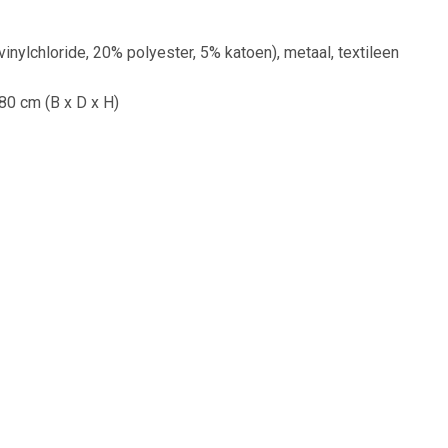
vinylchloride, 20% polyester, 5% katoen), metaal, textileen
80 cm (B x D x H)
cm
rond: 59,5 cm
10 kg