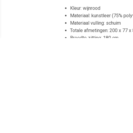
Kleur: wijnrood
Materiaal: kunstleer (75% poly
Materiaal vulling: schuim
Totale afmetingen: 200 x 77 x 
Breedte zitting: 180 cm
Diepte zitting: 50 cm
Zithoogte vanaf de grond: 41 
Hoogte armleuning vanaf de g
Draagvermogen (per stoel): 1
Montage vereist: ja
Meest populaire producten