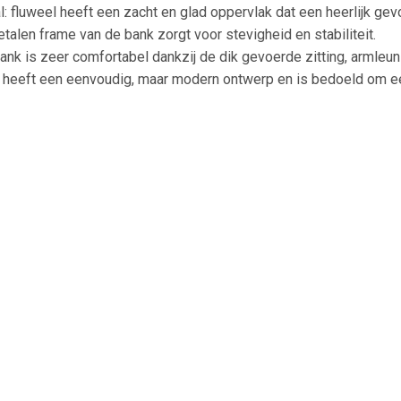
: fluweel heeft een zacht en glad oppervlak dat een heerlijk gev
etalen frame van de bank zorgt voor stevigheid en stabiliteit.
bank is zeer comfortabel dankzij de dik gevoerde zitting, armleu
heeft een eenvoudig, maar modern ontwerp en is bedoeld om een 
ter), metaal, multiplex en textileen
80 cm (B x D x H)
cm
 grond: 56,5 cm