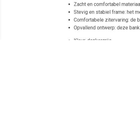
Zacht en comfortabel materiaal
Stevig en stabiel frame: het m
Comfortabele zitervaring: de 
Opvallend ontwerp: deze bank 
Kleur: donkergrijs
Materiaal: fluweel (100% polyes
Materiaal vulling: schuim
Totale afmetingen: 197 x 77 x 
Breedte zitting: 180 cm
Diepte zitting: 50 cm
Zithoogte vanaf de grond: 41 
Hoogte armleuningen vanaf de
Montage vereist: ja
Meest populaire producten