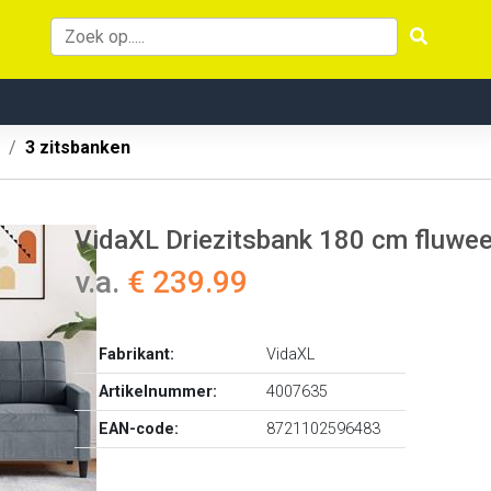
3 zitsbanken
VidaXL Driezitsbank 180 cm fluwee
v.a.
€ 239.99
Fabrikant:
VidaXL
Artikelnummer:
4007635
EAN-code:
8721102596483