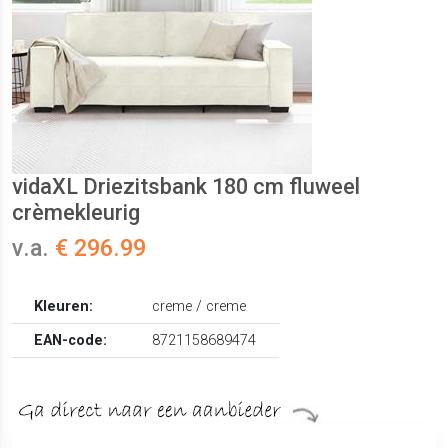
vidaXL Driezitsbank 180 cm fluweel
crèmekleurig
v.a.
€ 296.99
Kleuren:
creme / creme
EAN-code:
8721158689474