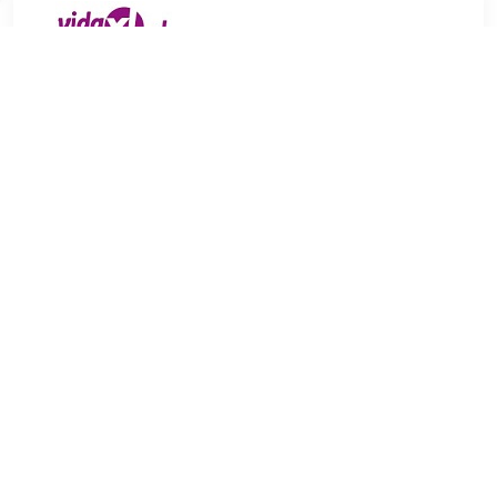
€ 318.99
Verzenden: € 0.00
3
€ 384.95
Verzenden: € 0.00
3-5 werkdagen
Deze 3-zitsbank is een uitstekende keuze om gezellig in te
kletsen, te lezen, tv te kijken of te ontspannen. Hij is een
echte blikvanger in je huis. Zacht en comfortabel materiaal: