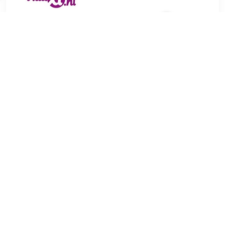
€ 262.99
Verzenden: € 0.00
3
€ 316.95
Verzenden: € 0.00
3-5 werkdagen
Deze 3-zitsbank is een uitstekende keuze om gezellig in te
kletsen, te lezen, tv te kijken of te ontspannen. Hij wordt een
blikvanger in je huis. Zacht en comfortabel materiaal: fluweel
heeft een zacht en glad oppervlak dat een heerlijk gevoel op