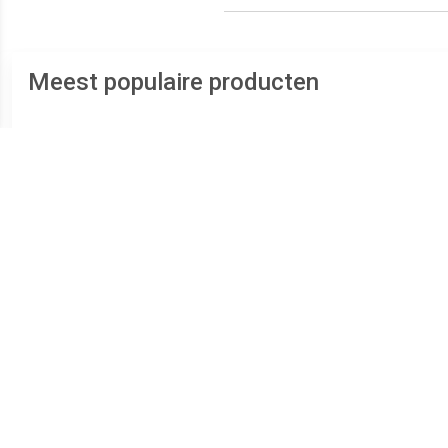
Meest populaire producten
€ 289.99
€ 639.99
VISBY Driezitsbank Grijs
ARVIKA Driezitsbank
B
Polyester 180x110
Blauw Fluweel