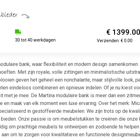
€ 1399.0
30 tot 40 werkdagen
Verzenden: € 0.00
dulaire bank, waar flexibiliteit en modern design samenkomen. 
eften. Met zijn royale, volle zittingen en minimalistische uitst
looien geven het geheel een nonchalante, maar stijlvolle look, p
nten eindeloos combineren en opnieuw indelen. Of je nu kiest vo
it met je mee. De Martina modulaire bank is meer dan een zitmeubel
e en maak van elk moment een luxe ervaring. Over het merk: Micad
ecialiseerd in gestoffeerde meubelen. We zijn trots op de kwali
 bieden. Onze passie is om meubelstukken te creëren die onze 
dig om prachtige meubels te ontwerpen en zodoende te helpen bi
s aan om te zorgen voor kwalitatieve en functionele designmeub