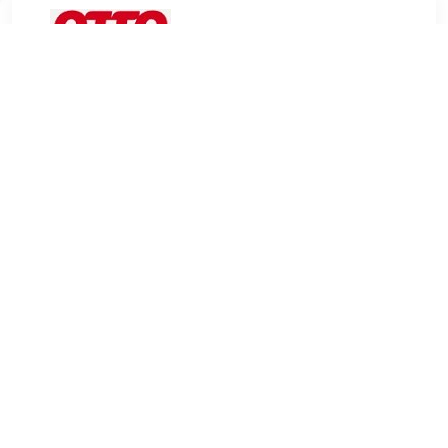
€ 799.99
Verzenden: € 29.95
Levertijd, vijf weken
INOSIGN 3-zitsbank Vanilla
TERUG
Algemeen