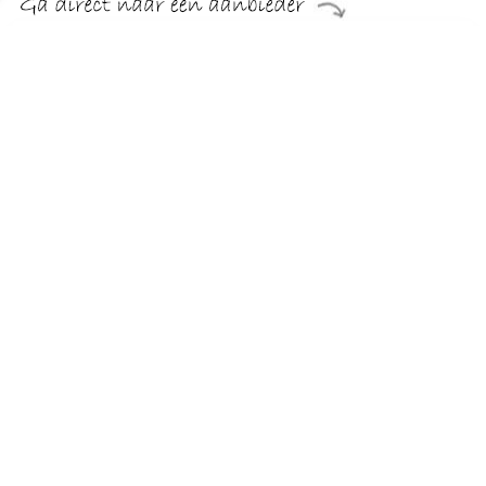
€ 993.99
Verzenden: € 29.95
Levertijd, zes weken
INOSIGN 3-zitsbank Manilla
TERUG
Algemeen