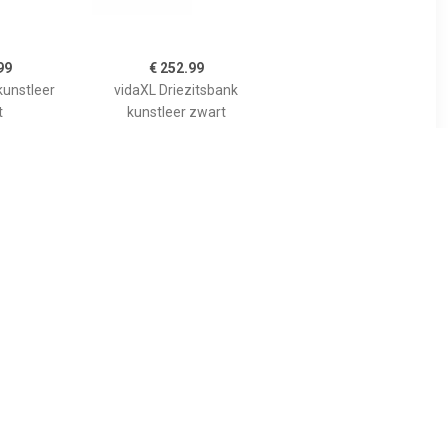
99
€ 252.99
kunstleer
vidaXL Driezitsbank
t
kunstleer zwart
99
€ 239.99
stof geel
Driezitsbank 180 cm
fluweel lichtgrijs SKU:
359452