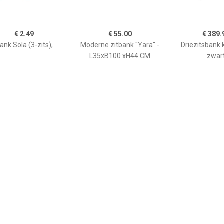
€ 2.49
€ 55.00
€ 389.
ank Sola (3-zits),
Moderne zitbank ''Yara'' -
Driezitsbank 
L35xB100 xH44 CM
zwar
€ 204.99
€ 2999.00
€ 373.
 met kussens 3-zits
Ravenna 3-zits bank 100%
Driezitsbank 
weel lichtgrijs SKU:
echt leder
V372642