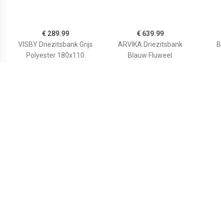
€ 289.99
€ 639.99
VISBY Driezitsbank Grijs
ARVIKA Driezitsbank
B
Polyester 180x110
Blauw Fluweel
€ 229.99
€ 549.99
vidaXL Driezitsbank stof
3-zitsbank zwart
Bank
geel
verstelbaar FLORLI
flu