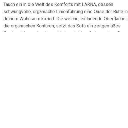
Tauch ein in die Welt des Komforts mit LARNA, dessen
schwungvolle, organische Linienführung eine Oase der Ruhe in
deinem Wohnraum kreiert. Die weiche, einladende Oberfläche 
die organischen Konturen, setzt das Sofa ein zeitgemäßes
Designstatement und verwöhnt zugleich mit einem einmaligen
Sitzkomfort. Es ist mehr als nur ein Sitzmöbel â€“ es ist eine
Einladung, den Alltag hinter sich zu lassen.Schwungvolle Elega
dein Wohnzimmer - LARNADie LARNA-Serie steht für erstklas
Qualität und hochwertige Materialien. Das Sofa ist mit einem
Raumgewicht von 38Â kg/m³ ausgestattet, was für eine perfe
Balance zwischen Festigkeit und Komfort sorgt. Genieße ents
Stunden mit deiner Familie und Freunden auf diesem luxuriöse
Möbelstück. LARNA ist die perfekte Wahl für alle, die Wert auf
Design, Komfort und Langlebigkeit legen. Der verwendete bei
Cordstoff zeichnet sich durch seine charakteristische Rippens
aus, die dem SofaÂ eine robuste und zugleich gemütliche Not
verleiht.Maße ca.: B260 x T117 x H67 cmSitzbreite ca.: 225
cmSitztiefe ca.: 58 cmSitzhöhe ca.: 40 cmArmlehnbreite ca.: 20