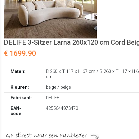
DELIFE 3-Sitzer Larna 260x120 cm Cord Bei
€ 1699.90
Maten:
B 260 x T 117 x H 67 cm / B 260 x T 117 x H 
cm
Kleuren:
beige / beige
Fabrikant:
DELIFE
EAN-
4255644973470
code: