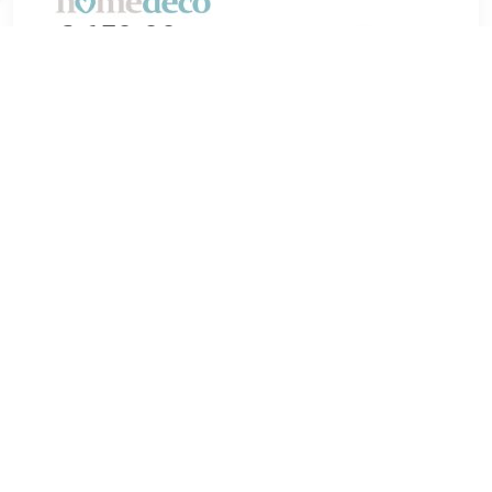
€ 659.99
Verzenden: € 0.00
Voorradig.
Deze stijlvolle bank geeft een vintage sfeer aan elke
woonkamer en combineert een brede, symmetrische vorm
met modern comfort en de beste materialen. De bank staat
op massief houten poten en heeft een diep zitvlak, dikke
rugkussens en brede armleuni
TERUG