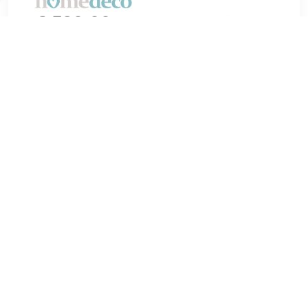
€ 589.99
Verzenden: € 0.00
Voorradig.
Tover je woonkamer om met deze gestoffeerde bank,
ontworpen om zowel stijl als comfort te bieden. Deze bank
is gemaakt met een duurzaam frame en hoogwaardige
materialen en biedt stabiliteit en veerkracht voor dagelijks
gebruik. De strakke, minimalis
TERUG